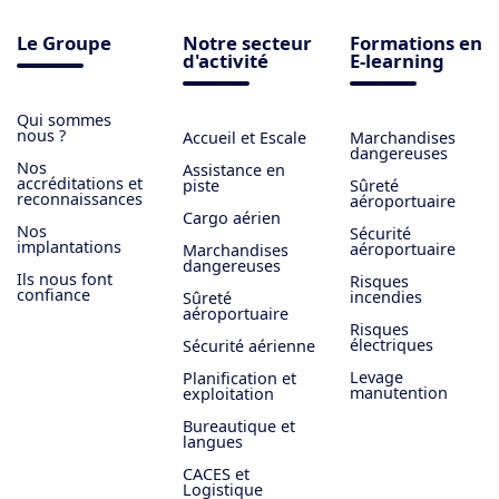
Le Groupe
Notre secteur
Formations en
d'activité
E-learning
Qui sommes
nous ?
Accueil et Escale
Marchandises
dangereuses
Nos
Assistance en
accréditations et
piste
Sûreté
reconnaissances
aéroportuaire
Cargo aérien
Nos
Sécurité
implantations
aéroportuaire
Marchandises
dangereuses
Ils nous font
Risques
confiance
incendies
Sûreté
aéroportuaire
Risques
électriques
Sécurité aérienne
Levage
Planification et
manutention
exploitation
Bureautique et
langues
CACES et
Logistique