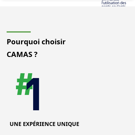
l’utilisation des
ponts roulants
provoque de
nombreux
accidents dont
certains mortels.
Notre formation
vous formera à
la conduite en
sécurité des
ponts roulants.
Pourquoi choisir
CAMAS ?
UNE EXPÉRIENCE UNIQUE