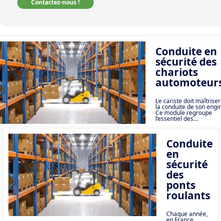
Contactez-nous !
Conduite en
sécurité des
chariots
automoteur
Le cariste doit maîtriser
la conduite de son engin
Ce module regroupe
l’essentiel des
connaissances que tout
cariste doit avoir pour
conduire en sécurité.
Conduite
en
sécurité
des
ponts
roulants
Chaque année,
en France,