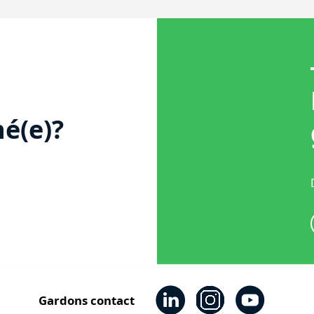
é(e)?
Gardons contact