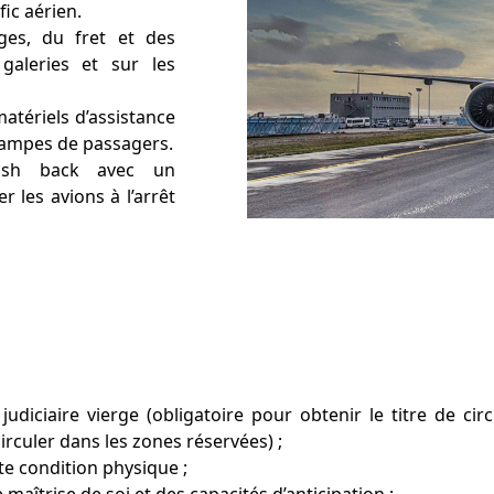
fic aérien.
ges, du fret et des
galeries et sur les
matériels d’assistance
 rampes de passagers.
push back avec un
 les avions à l’arrêt
 judiciaire vierge (obligatoire pour obtenir le titre de cir
rculer dans les zones réservées) ;
te condition physique ;
maîtrise de soi et des capacités d’anticipation ;