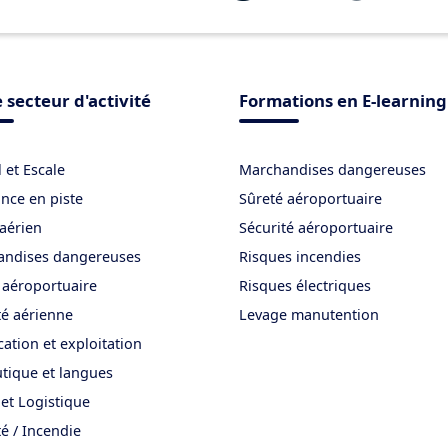
 secteur d'activité
Formations en E-learning
 et Escale
Marchandises dangereuses
ance en piste
Sûreté aéroportuaire
aérien
Sécurité aéroportuaire
andises dangereuses
Risques incendies
 aéroportuaire
Risques électriques
té aérienne
Levage manutention
cation et exploitation
tique et langues
et Logistique
té / Incendie