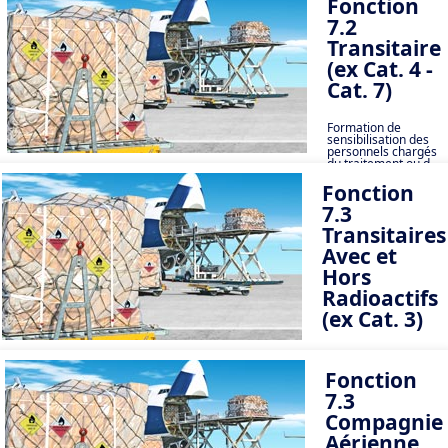
Fonction
7.2
Transitaire
(ex Cat. 4 -
Cat. 7)
Formation de
sensibilisation des
personnels chargés
du traitement ou de
l’acceptation
Fonction
des marchandises
présentées comme
7.3
du fret général
Transitaires
Avec et
Hors
Radioactifs
(ex Cat. 3)
Formation initiale ou
récurrente des
Fonction
p
ersonnels chargés
de traiter des
7.3
expéditions
de marchandises
Compagnie
dangereuses
Aérienne