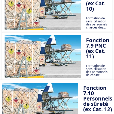
distribution de
(ex Cat.
produits
chimiques
10)
dangereux.
(PNT)
Formation de
sensibilisation
des personnels
chargés des
opérations
aériennes et
régulateurs de
Fonction
vols
responsables de
7.9 PNC
la sécurité des
marchandises
(ex Cat.
dangereuses
pendant le
11)
transport. (OPS)
Formation de
sensibilisation
des personnels
de cabine
Fonction
7.10
Personnels
de sûreté
(ex Cat. 12)