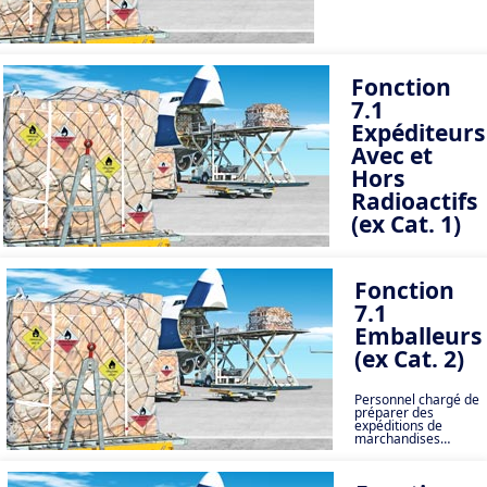
Fonction
7.1
Expéditeurs
Avec et
Hors
Radioactifs
(ex Cat. 1)
Personnel chargé de
préparer des
Fonction
expéditions de
marchandises
7.1
dangereuses pour le
transport (personnel
Emballeurs
chargé de classifier
(ex Cat. 2)
les marchandises
dangereuses pour le
transport en même
temps).
Personnel chargé de
préparer des
expéditions de
marchandises
dangereuses pour le
transport