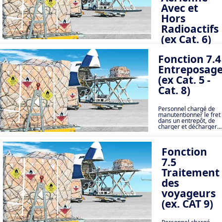
Avec et
Hors
Radioactifs
(ex Cat. 6)
Fonction 7.4
Formation initiale ou
récurrente des
Entreposag
personnels chargés
de traiter ou
(ex Cat. 5 -
d’accepter des
Cat. 8)
expéditions de
marchandises
dangereuses
Personnel chargé de
manutentionner le fret
dans un entrepôt, de
charger et décharger
des UC, et de
charger et décharger
des compartiments de
Fonction
fret des avions
7.5
Traitement
des
voyageurs
(ex. CAT 9)