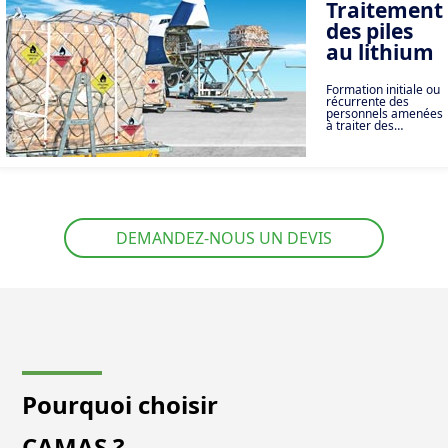
d’exploitations.
Traitement
des piles
au lithium
Formation initiale ou
récurrente des
personnels amenées
à traiter des
expéditions de piles
au lithium
DEMANDEZ-NOUS UN DEVIS
Pourquoi choisir
CAMAS ?