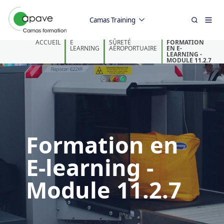
Camas Training
ACCUEIL
E
SÛRETÉ
FORMATION
LEARNING
AÉROPORTUAIRE
EN E-
LEARNING -
MODULE 11.2.7
Formation en
E-learning -
Module 11.2.7