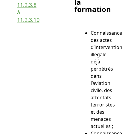
la
11.2.3.8
formation
à
11.2.3.10
Connaissance
des actes
d’intervention
illégale
déjà
perpétrés
dans
l’aviation
civile, des
attentats
terroristes
et des
menaces
actuelles ;
Connaissance