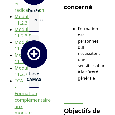
et
concerné
radicalisation
Durée
Module
2H00
11.2.3.8
Formation
Module
des
11.2.3.9
personnes
Module
qui
11.2.3.10
nécessitent
Module
une
11.2.6.2
sensibilisation
Module
à la sûreté
Les +
11.2.7
générale
CAMAS
TCA
-
Formation
complémentaire
aux
Objectifs de
modules