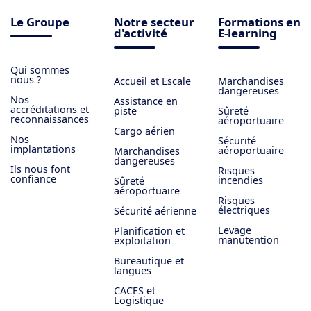
Le Groupe
Notre secteur
Formations en
d'activité
E-learning
Qui sommes
nous ?
Accueil et Escale
Marchandises
dangereuses
Nos
Assistance en
accréditations et
piste
Sûreté
reconnaissances
aéroportuaire
Cargo aérien
Nos
Sécurité
implantations
aéroportuaire
Marchandises
dangereuses
Ils nous font
Risques
confiance
incendies
Sûreté
aéroportuaire
Risques
électriques
Sécurité aérienne
Levage
Planification et
manutention
exploitation
Bureautique et
langues
CACES et
Logistique