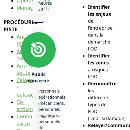
Opérationnels
heures
Identifier
Management
30
les enjeux
de
PROCÉDURES
l’entreprise
PISTE
dans la
Anti
démarche
FOD
FOD
Approche
Identifier
avion
les zones
Arrimage
à risques
soute
Public
FOD
Calage
concerné
Reconnaître
/
les
Personnels
balisage
opérationnels
différents
Co-
(mécaniciens,
types de
activité
personnels
FOD
logistique,
Connaissances
(Debris/Damage)
personnels
avion
Relayer/Communi
de