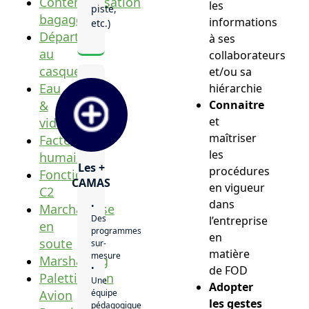
Conteneurisation
les
piste,
bagages
informations
etc.)
Départ
à ses
au
collaborateurs
casque
et/ou sa
Eau
hiérarchie
&
Connaitre
et
vidange
maîtriser
Facteurs
les
humains
Les +
procédures
Fonction
CAMAS
en vigueur
C2
dans
•
Marchandise
Des
l’entreprise
en
programmes
en
soute
sur-
matière
mesure
Marshalling
•
de FOD
Palettisation
Une
Adopter
Avion
équipe
les gestes
pédagogique