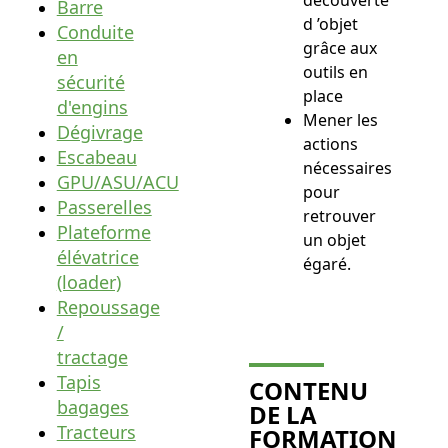
Barre
d ’objet
Conduite
grâce aux
en
outils en
sécurité
place
d'engins
Mener les
Dégivrage
actions
Escabeau
nécessaires
GPU/ASU/ACU
pour
Passerelles
retrouver
Plateforme
un objet
élévatrice
égaré.
(loader)
Repoussage
/
tractage
Tapis
CONTENU
bagages
DE LA
Tracteurs
FORMATION