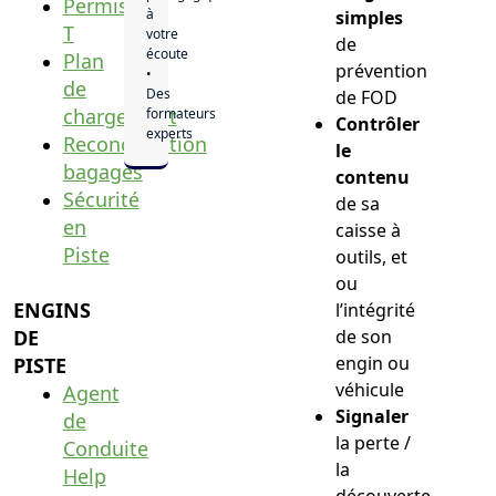
Permis
à
simples
T
votre
de
écoute
Plan
prévention
•
de
Des
de FOD
chargement
formateurs
Contrôler
experts
Reconcialiation
le
bagages
contenu
Sécurité
de sa
en
caisse à
Piste
outils, et
ou
ENGINS
l’intégrité
DE
de son
engin ou
PISTE
véhicule
Agent
Signaler
de
la perte /
Conduite
la
Help
découverte