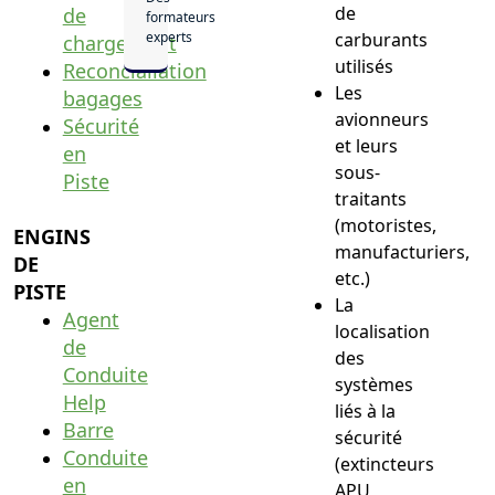
de
de
formateurs
experts
carburants
chargement
utilisés
Reconcialiation
Les
bagages
avionneurs
Sécurité
et leurs
en
sous-
Piste
traitants
(motoristes,
ENGINS
manufacturiers,
DE
etc.)
PISTE
La
Agent
localisation
de
des
Conduite
systèmes
Help
liés à la
Barre
sécurité
Conduite
(extincteurs
en
APU,