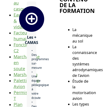
au
DE LA
casque
FORMATION
Eau
&
vidange
La
Facteurs
mécanique
Les +
humains
au sol
CAMAS
Fonction
La
C2
•
connaissance
Des
Marchandise
des
programmes
en
sur-
systèmes
soute
mesure
aérodynamiques
•
Marshalling
de l'avion
Une
Palettisation
équipe
Étude de
pédagogique
Avion
la
à
Permis
motorisation
votre
T
écoute
avion
•
Plan
Les types
Des