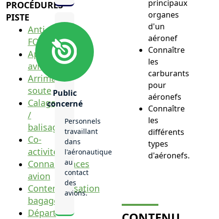
principaux
PROCÉDURES
organes
PISTE
d'un
Anti
aéronef
FOD
Connaître
Approche
les
avion
carburants
Arrimage
pour
soute
Public
aéronefs
Calage
concerné
Connaître
/
les
Personnels
balisage
travaillant
différents
Co-
dans
types
activité
l'aéronautique
d'aéronefs.
au
Connaissances
contact
avion
des
Conteneurisation
avions.
bagages
Départ
CONTENU