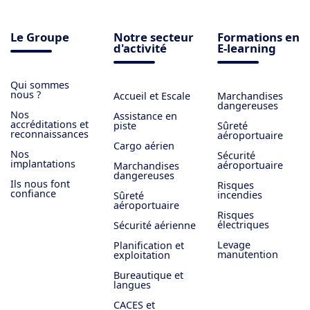
Le Groupe
Notre secteur
Formations en
d'activité
E-learning
Qui sommes
nous ?
Accueil et Escale
Marchandises
dangereuses
Nos
Assistance en
accréditations et
piste
Sûreté
reconnaissances
aéroportuaire
Cargo aérien
Nos
Sécurité
implantations
aéroportuaire
Marchandises
dangereuses
Ils nous font
Risques
confiance
incendies
Sûreté
aéroportuaire
Risques
électriques
Sécurité aérienne
Levage
Planification et
manutention
exploitation
Bureautique et
langues
CACES et