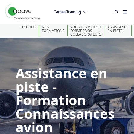
Camas Training
ACCUEIL
NOS
VOUS FORMER OU
ASSISTANCE
FORMATIONS
FORMER VOS
EN PISTE
COLLABORATEURS
Assistance en
piste -
Formation
Connaissances
avion