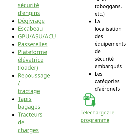
sécurité
toboggans,
d'engins
etc.)
Dégivrage
La
Escabeau
localisation
GPU/ASU/ACU
des
Passerelles
équipements
de
Plateforme
sécurité
élévatrice
embarqués
(loader)
Les
Repoussage
catégories
/
d'aéronefs
tractage
Tapis
bagages
Téléchargez le
Tracteurs
programme
de
charges