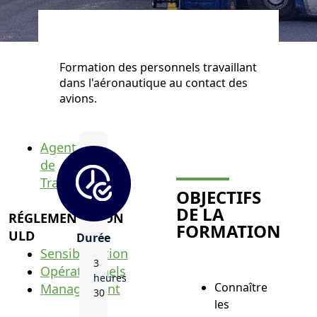
Formation des personnels travaillant
dans l'aéronautique au contact des
avions.
Agent
de
Trafic
OBJECTIFS
DE LA
RÉGLEMENTATION
FORMATION
ULD
Durée
Sensibilisation
3
Opérationnels
heures
Connaître
Management
30
les